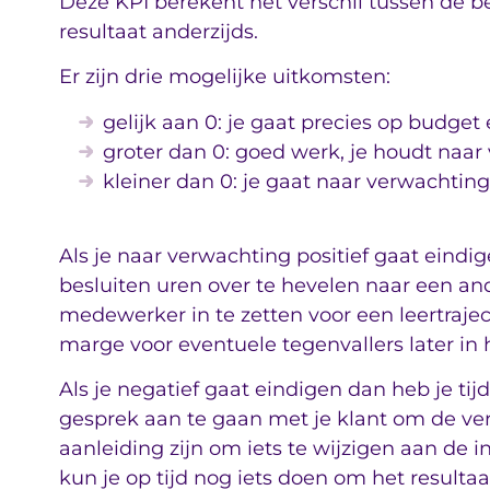
Deze KPI berekent het verschil tussen de b
resultaat anderzijds.
Er zijn drie mogelijke uitkomsten:
gelijk aan 0: je gaat precies op budget
groter dan 0: goed werk, je houdt naar
kleiner dan 0: je gaat naar verwachtin
Als je naar verwachting positief gaat eindi
besluiten uren over te hevelen naar een and
medewerker in te zetten voor een leertraje
marge voor eventuele tegenvallers later in h
Als je negatief gaat eindigen dan heb je ti
gesprek aan te gaan met je klant om de ver
aanleiding zijn om iets te wijzigen aan de 
kun je op tijd nog iets doen om het resultaat