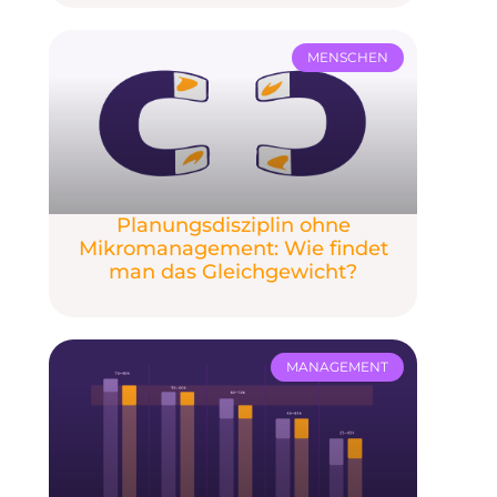
MENSCHEN
Planungsdisziplin ohne
Mikromanagement: Wie findet
man das Gleichgewicht?
MANAGEMENT