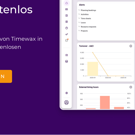
tenlos
 von Timewax in
tenlosen
EN