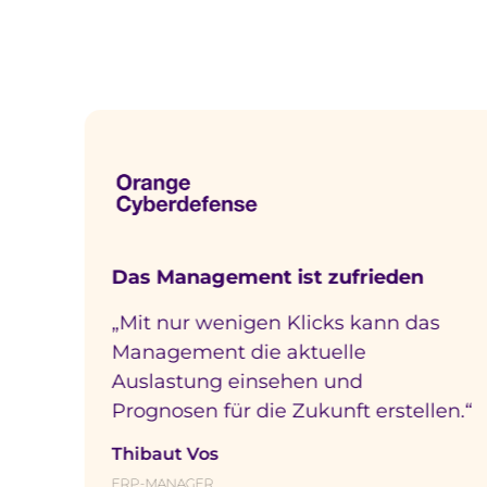
Lesen Sie, wi
 ist zufrieden
Zeitersparnis für Be
n Klicks kann das
„Da die Planung vo
 aktuelle
übernommen wird, si
sehen und
korrekten Projektco
e Zukunft erstellen.“
Stunden bereits in d
Stundenzetteln entha
eine Menge Zeit.“