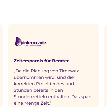
e Teams in der Praxis mehr Kontr
rater
Komplett automatisch
n Timewax
„Die Übertragung des Zeit
nd die
die Kalender der Mitarbeit
des und
nun vollautomatisch, was v
en
und manuelle Arbeitsschrit
lten. Das spart
Olaf van der Sanden
PROJEKTTEAMLEITER