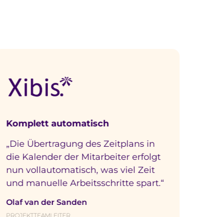
olle erlangen.
Professioneller
plans in
„Irgendwann reichen
er erfolgt
Tabellenkalkulationen einfach 
iel Zeit
mehr aus. Man muss auf
te spart.“
professionelle
Ressourcenplanungssoftware 
Timewax umsteigen.“