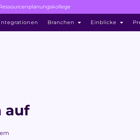
r Ressourcenplanungskollege
Integrationen
Branchen
Einblicke
Pr
 auf
inem