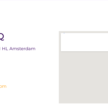
Q
31 HL Amsterdam
com