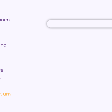
ionen
und
re
.
r, um