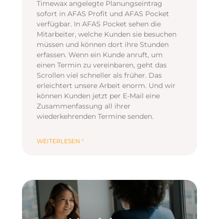
Timewax angelegte Planungseintrag
sofort in AFAS Profit und AFAS Pocket
verfügbar. In AFAS Pocket sehen die
Mitarbeiter, welche Kunden sie besuchen
müssen und können dort ihre Stunden
erfassen. Wenn ein Kunde anruft, um
einen Termin zu vereinbaren, geht das
Scrollen viel schneller als früher. Das
erleichtert unsere Arbeit enorm. Und wir
können Kunden jetzt per E-Mail eine
Zusammenfassung all ihrer
wiederkehrenden Termine senden.
WEITERLESEN "