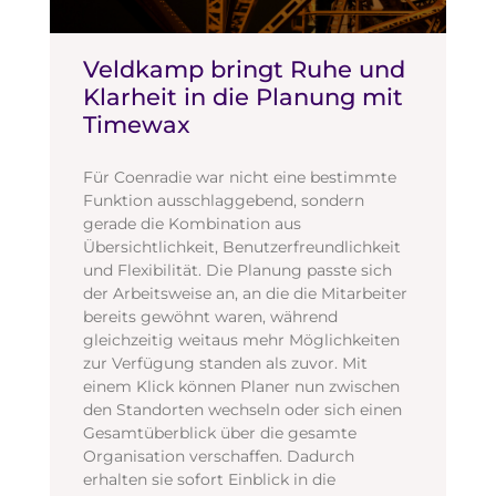
Veldkamp bringt Ruhe und
Klarheit in die Planung mit
Timewax
Für Coenradie war nicht eine bestimmte
Funktion ausschlaggebend, sondern
gerade die Kombination aus
Übersichtlichkeit, Benutzerfreundlichkeit
und Flexibilität. Die Planung passte sich
der Arbeitsweise an, an die die Mitarbeiter
bereits gewöhnt waren, während
gleichzeitig weitaus mehr Möglichkeiten
zur Verfügung standen als zuvor. Mit
einem Klick können Planer nun zwischen
den Standorten wechseln oder sich einen
Gesamtüberblick über die gesamte
Organisation verschaffen. Dadurch
erhalten sie sofort Einblick in die