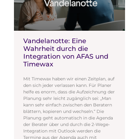
Vandelanotte: Eine
Wahrheit durch die
Integration von AFAS und
Timewax
Mit Timewax haben wir einen Zeitplan, auf
den sich jeder verlassen kann. Für Planer
helfe es enorm, dass die Aufzeichnung der
Planung sehr leicht zugänglich sei: „Man
kann sehr einfach zwischen den Beratern
blättern, kopieren und wechseln.“ Die
Planung geht automatisch in die Agenda
der Berater über und durch die 2-Wege-
Integration mit Outlook werden die
Termine aus der Agenda auch mit