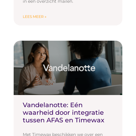
in een overzicht mailen.
LEES MEER »
Vandelanotte: Eén
waarheid door integratie
tussen AFAS en Timewax
Met Timewax beschikken we over een