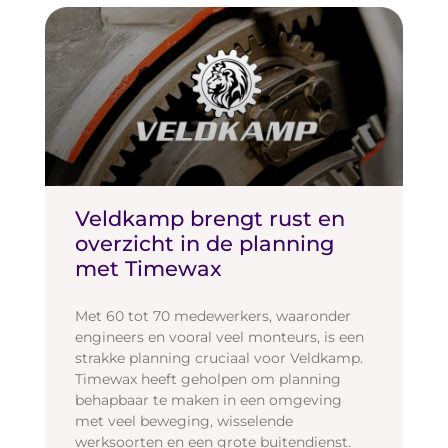
Veldkamp brengt rust en
overzicht in de planning
met Timewax
Met 60 tot 70 medewerkers, waaronder
engineers en vooral veel monteurs, is een
strakke planning cruciaal voor Veldkamp.
Timewax heeft geholpen om planning
behapbaar te maken in een omgeving
met veel beweging, wisselende
werksoorten en een grote buitendienst.