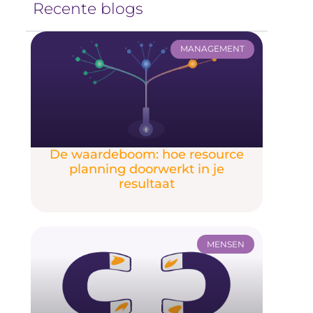
Recente blogs
MANAGEMENT
De waardeboom: hoe resource
planning doorwerkt in je
resultaat
MENSEN