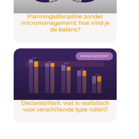
Planningsdiscipline zonder
micromanagement: hoe vind je
de balans?
MANAGEMENT
Declarabiliteit: wat is realistisch
voor verschillende type rollen?