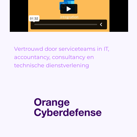
Vertrouwd door serviceteams in IT,
accountancy, consultancy en
technische dienstverlening