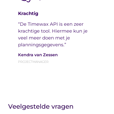
Krachtig
G
“De Timewax API is een zeer
"
krachtige tool. Hiermee kun je
b
veel meer doen met je
p
l
planningsgegevens.”
d
Kendra van Zessen
M
PROJECTMANAGER
P
Veelgestelde vragen